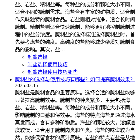
盐、岩盐、精制盐等。每种盐的成分和颗粒大小不同，
适合不同的腌制需求。海盐含有丰富的矿物质，适合制
作风味独特的腌制食品。岩盐则相对纯净，适合长时间
腌制。精制盐则适合快速腌制，能够更好地控制腌制过
程中的盐分浓度。腌制盐的选择标准选择腌制盐时，首
先要考虑盐的纯度。高纯度的盐能够减少杂质对腌制食
品的影响。其次，盐…
制盐选择
制盐选择使用技巧
制盐选择使用技巧哪些
腌制盐的选择与使用技巧有哪些？如何提高腌制效果？
2025-02-15
腌制盐是腌制食品的重要原料。选择合适的腌制盐能够
显著提高腌制效果。腌制盐的种类繁多，主要包括海
盐、岩盐、精制盐等。每种盐的成分和颗粒大小不同，
影响腌制的口感和保效果。海盐的特点海盐是通过海水
蒸发而成，含有多种矿物质。海盐的颗粒较大，溶解速
度较慢，适合用于腌制肉类和鱼类。海盐的味道较为自
然，能够保留食材的原汁原味。岩盐的特点岩盐是从地