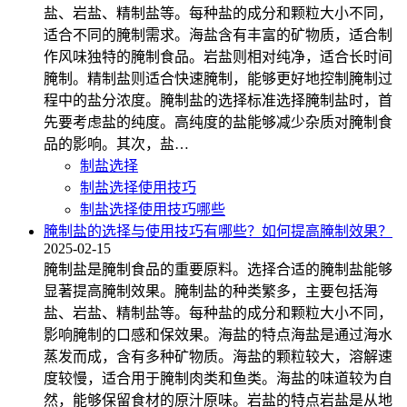
盐、岩盐、精制盐等。每种盐的成分和颗粒大小不同，
适合不同的腌制需求。海盐含有丰富的矿物质，适合制
作风味独特的腌制食品。岩盐则相对纯净，适合长时间
腌制。精制盐则适合快速腌制，能够更好地控制腌制过
程中的盐分浓度。腌制盐的选择标准选择腌制盐时，首
先要考虑盐的纯度。高纯度的盐能够减少杂质对腌制食
品的影响。其次，盐…
制盐选择
制盐选择使用技巧
制盐选择使用技巧哪些
腌制盐的选择与使用技巧有哪些？如何提高腌制效果？
2025-02-15
腌制盐是腌制食品的重要原料。选择合适的腌制盐能够
显著提高腌制效果。腌制盐的种类繁多，主要包括海
盐、岩盐、精制盐等。每种盐的成分和颗粒大小不同，
影响腌制的口感和保效果。海盐的特点海盐是通过海水
蒸发而成，含有多种矿物质。海盐的颗粒较大，溶解速
度较慢，适合用于腌制肉类和鱼类。海盐的味道较为自
然，能够保留食材的原汁原味。岩盐的特点岩盐是从地