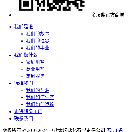
金坛盐官方商城
我们是谁
我们的故事
我们的理念
我们的事业
我们做什么
家庭用盐
商业用盐
定制服务
选择我们
我们的盐源
我们如何生产
我们如何运输
走进超级工厂
联系我们
版权所有 © 2016-2024 中盐金坛盐化有限责任公司
苏ICP备