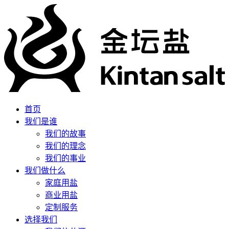
首页
我们是谁
我们的故事
我们的理念
我们的事业
我们做什么
家庭用盐
商业用盐
定制服务
选择我们