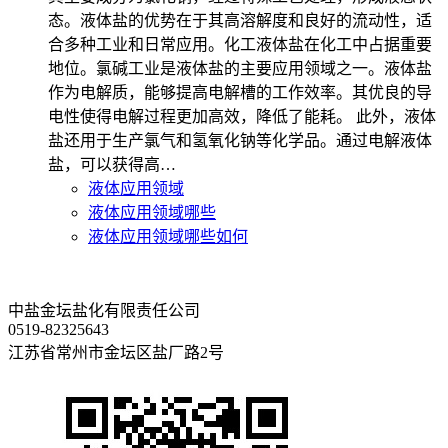
态。液体盐的优势在于其高溶解度和良好的流动性，适
合多种工业和日常应用。化工液体盐在化工中占据重要
地位。氯碱工业是液体盐的主要应用领域之一。液体盐
作为电解质，能够提高电解槽的工作效率。其优良的导
电性使得电解过程更加高效，降低了能耗。 此外，液体
盐还用于生产氯气和氢氧化钠等化学品。通过电解液体
盐，可以获得高…
液体应用领域
液体应用领域哪些
液体应用领域哪些如何
中盐金坛盐化有限责任公司
0519-82325643
江苏省常州市金坛区盐厂路2号