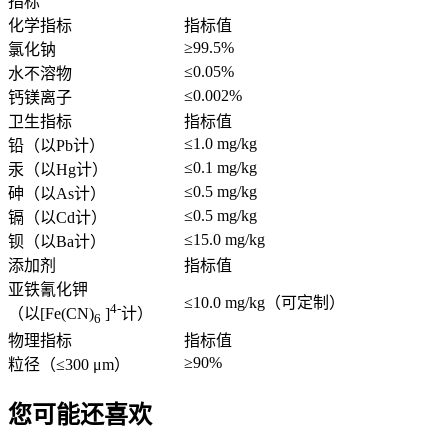
指标
化学指标
指标值
≥99.5%
氯化钠
≤0.05%
水不溶物
≤0.002%
钙镁离子
卫生指标
指标值
≤1.0 mg/kg
铅（以
Pb
计）
≤0.1 mg/kg
汞（以
Hg
计）
≤0.5 mg/kg
砷（以
As
计）
≤0.5 mg/kg
镉（以
Cd
计）
≤
15.0 mg/kg
钡（以
Ba
计）
添加剂
指标值
亚铁氰化钾
≤10.0 mg/kg（可定制）
4-
（以[Fe(CN)
]
计）
6
物理指标
指标值
≥90%
粒径（
≤300 μm
）
您可能还喜欢