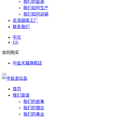
我们的盐源
我们如何生产
我们如何运输
走进超级工厂
联系我们
中文
EN
如何购买
中盐天猫旗舰店
首页
我们是谁
我们的故事
我们的理念
我们的事业