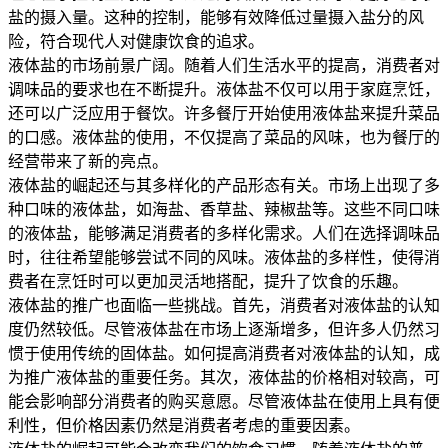
盐的摄入量。这种的控制，能够有效降低过量摄入盐分的风
险，符合现代人对健康饮食的追求。
液体盐的市场前景广阔。随着人们生活水平的提高，消费者对
调味品的要求也在不断提升。液体盐不仅可以用于家庭烹饪，
还可以广泛应用于餐饮。许多餐厅开始使用液体盐来提升菜品
的口感。液体盐的使用，不仅提高了菜品的风味，也为餐厅的
经营带来了新的亮点。
液体盐的崛起还与其多样化的产品形态有关。市场上出现了多
种口味的液体盐，如海盐、香草盐、辣椒盐等。这些不同口味
的液体盐，能够满足消费者的多样化需求。人们在选择调味品
时，往往希望能够尝试不同的风味。液体盐的多样性，使得消
费者在烹饪时可以更加灵活地搭配，提升了饮食的乐趣。
液体盐的推广也面临一些挑战。首先，消费者对液体盐的认知
度仍然较低。尽管液体盐在市场上逐渐增多，但许多人仍然习
惯于使用传统的固体盐。如何提高消费者对液体盐的认知，成
为推广液体盐的重要任务。其次，液体盐的价格相对较高，可
能会影响部分消费者的购买意愿。尽管液体盐在使用上具有便
利性，但价格因素仍然是消费者考虑的重要因素。