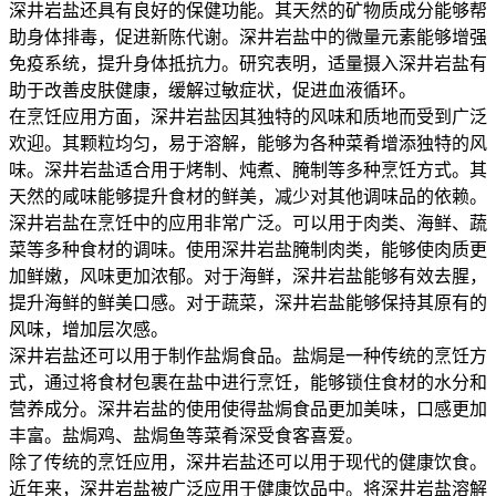
深井岩盐还具有良好的保健功能。其天然的矿物质成分能够帮
助身体排毒，促进新陈代谢。深井岩盐中的微量元素能够增强
免疫系统，提升身体抵抗力。研究表明，适量摄入深井岩盐有
助于改善皮肤健康，缓解过敏症状，促进血液循环。
在烹饪应用方面，深井岩盐因其独特的风味和质地而受到广泛
欢迎。其颗粒均匀，易于溶解，能够为各种菜肴增添独特的风
味。深井岩盐适合用于烤制、炖煮、腌制等多种烹饪方式。其
天然的咸味能够提升食材的鲜美，减少对其他调味品的依赖。
深井岩盐在烹饪中的应用非常广泛。可以用于肉类、海鲜、蔬
菜等多种食材的调味。使用深井岩盐腌制肉类，能够使肉质更
加鲜嫩，风味更加浓郁。对于海鲜，深井岩盐能够有效去腥，
提升海鲜的鲜美口感。对于蔬菜，深井岩盐能够保持其原有的
风味，增加层次感。
深井岩盐还可以用于制作盐焗食品。盐焗是一种传统的烹饪方
式，通过将食材包裹在盐中进行烹饪，能够锁住食材的水分和
营养成分。深井岩盐的使用使得盐焗食品更加美味，口感更加
丰富。盐焗鸡、盐焗鱼等菜肴深受食客喜爱。
除了传统的烹饪应用，深井岩盐还可以用于现代的健康饮食。
近年来，深井岩盐被广泛应用于健康饮品中。将深井岩盐溶解