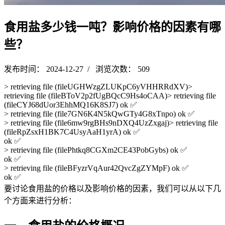
食用盐多少钱一吨？影响价格的因素有哪
些？
发布时间： 2024-12-27 / 浏览次数： 509
> retrieving file (fileUGHWzgZLUKpC6yVHHRRdXV)>
retrieving file (fileBToV2p2fUgBQcC9Hs4oCAA)> retrieving file
(fileCYJ68dUor3EhhMQ16K8SJ7) ok ✅
> retrieving file (file7GN6K4N5kQwGTy4G8xTnpo) ok ✅
> retrieving file (file6mw9rgBHs9nDXQ4UzZxgaj)> retrieving file
(fileRpZsxH1BK7C4UsyAaH1yrA) ok ✅
ok ✅
> retrieving file (filePhtkq8CGXm2CE43PobGybs) ok ✅
ok ✅
> retrieving file (fileBFyzrVqAur42QvcZgZYMpF) ok ✅
ok ✅
要讨论食用盐的价格以及影响价格的因素，我们可以从以下几
个方面来进行分析：