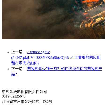
上一篇：
> retrieving file
(fileH7spktUVm3SZYkKfbd8oeQ) ok ✅ 工业细盐的应用
和市场需求如何？
下一篇：
畜牧盐多少钱一吨？如何选择合适的畜牧盐产
品？
中盐金坛盐化有限责任公司
0519-82325643
江苏省常州市金坛区盐厂路2号