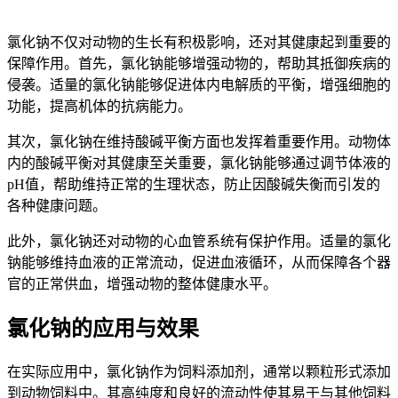
氯化钠不仅对动物的生长有积极影响，还对其健康起到重要的
保障作用。首先，氯化钠能够增强动物的，帮助其抵御疾病的
侵袭。适量的氯化钠能够促进体内电解质的平衡，增强细胞的
功能，提高机体的抗病能力。
其次，氯化钠在维持酸碱平衡方面也发挥着重要作用。动物体
内的酸碱平衡对其健康至关重要，氯化钠能够通过调节体液的
pH值，帮助维持正常的生理状态，防止因酸碱失衡而引发的
各种健康问题。
此外，氯化钠还对动物的心血管系统有保护作用。适量的氯化
钠能够维持血液的正常流动，促进血液循环，从而保障各个器
官的正常供血，增强动物的整体健康水平。
氯化钠的应用与效果
在实际应用中，氯化钠作为饲料添加剂，通常以颗粒形式添加
到动物饲料中。其高纯度和良好的流动性使其易于与其他饲料