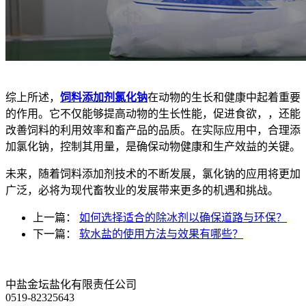
综上所述，
饲料添加剂氯化钠
在动物的生长和健康中起着重要
的作用。它不仅能够提高动物的生长性能，促进食欲，，还能
改善饲料的利用效率和畜产品的品质。在实际应用中，合理添
加氯化钠，控制其用量，是确保动物健康和生产效益的关键。
未来，随着饲料添加剂技术的不断发展，氯化钠的应用将更加
广泛，必将为现代畜牧业的发展带来更多的机遇和挑战。
上一篇：
如何选择适合的除冰剂以确保道路与环保？
下一篇：
软水盐的使用方法与效果有哪些？
中盐金坛盐化有限责任公司
0519-82325643