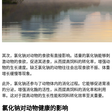
其次，氯化钠对动物的食欲有直接影响。适量的氯化钠能够刺
激动物的食欲，促进其进食，从而提高饲料的转化率，增强动
物的生长速度。缺乏氯化钠的动物往往会出现食欲不振、体重
增长缓慢等现象。
此外，氯化钠还参与了动物体内的消化过程。它能够促进胃液
的分泌，增强消化酶的活性，从而提高饲料的消化率和利用
率。这对于提高动物的生长性能和饲料转化效率至关重要。
氯化钠对动物健康的影响