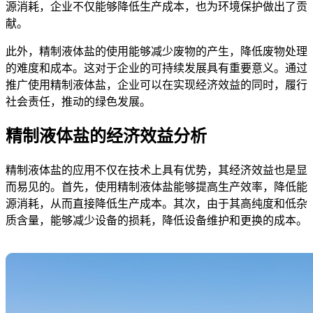
源消耗，企业不仅能够降低生产成本，也为环境保护做出了贡
献。
此外，精制液体盐的使用能够减少废物的产生，降低废物处理
的难度和成本。这对于企业的可持续发展具有重要意义。通过
推广使用精制液体盐，企业可以在实现经济效益的同时，履行
社会责任，推动的绿色发展。
精制液体盐的经济效益分析
精制液体盐的应用不仅在技术上具有优势，其经济效益也是显
而易见的。首先，使用精制液体盐能够提高生产效率，降低能
源消耗，从而直接降低生产成本。其次，由于其高纯度和低杂
质含量，能够减少设备的损耗，降低设备维护和更换的成本。