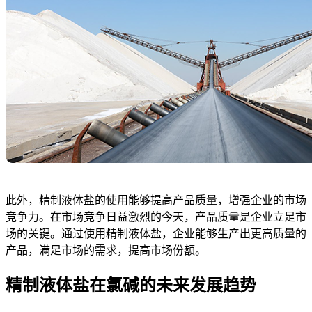
此外，精制液体盐的使用能够提高产品质量，增强企业的市场
竞争力。在市场竞争日益激烈的今天，产品质量是企业立足市
场的关键。通过使用精制液体盐，企业能够生产出更高质量的
产品，满足市场的需求，提高市场份额。
精制液体盐在氯碱的未来发展趋势