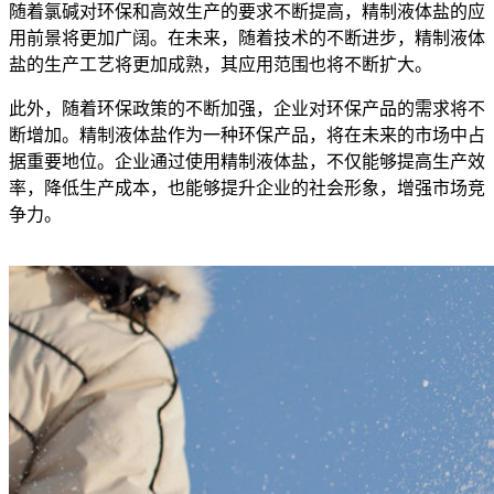
随着氯碱对环保和高效生产的要求不断提高，精制液体盐的应
用前景将更加广阔。在未来，随着技术的不断进步，精制液体
盐的生产工艺将更加成熟，其应用范围也将不断扩大。
此外，随着环保政策的不断加强，企业对环保产品的需求将不
断增加。精制液体盐作为一种环保产品，将在未来的市场中占
据重要地位。企业通过使用精制液体盐，不仅能够提高生产效
率，降低生产成本，也能够提升企业的社会形象，增强市场竞
争力。