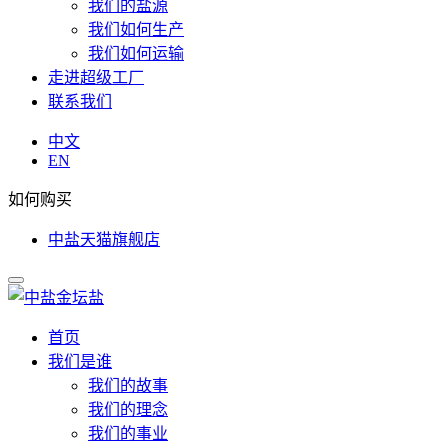
我们的盐源
我们如何生产
我们如何运输
走进超级工厂
联系我们
中文
EN
如何购买
中盐天猫旗舰店
首页
我们是谁
我们的故事
我们的理念
我们的事业